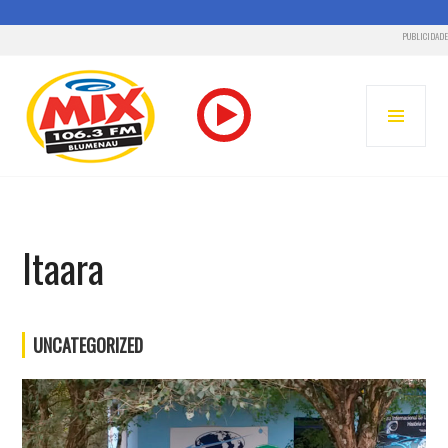
PUBLICIDADE
Pular
para
MENU
o
PRINC
conteúdo
RÁDIO MIX FM – BLUMENAU
Itaara
UNCATEGORIZED