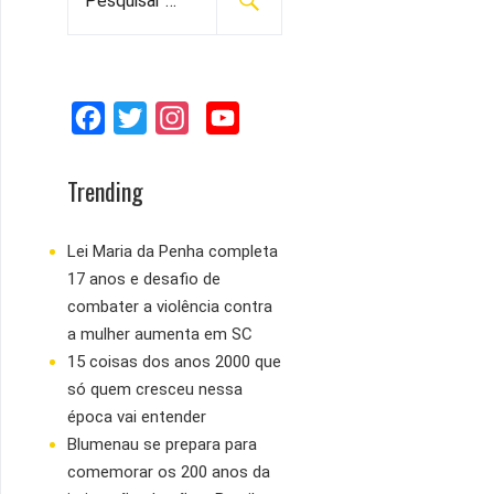
e
s
q
u
F
T
I
Y
i
s
a
w
n
o
a
c
i
s
u
Trending
r
e
t
t
T
p
b
t
a
u
Lei Maria da Penha completa
o
17 anos e desafio de
o
e
g
b
r
combater a violência contra
:
o
r
r
e
a mulher aumenta em SC
k
a
15 coisas dos anos 2000 que
m
só quem cresceu nessa
época vai entender
Blumenau se prepara para
comemorar os 200 anos da