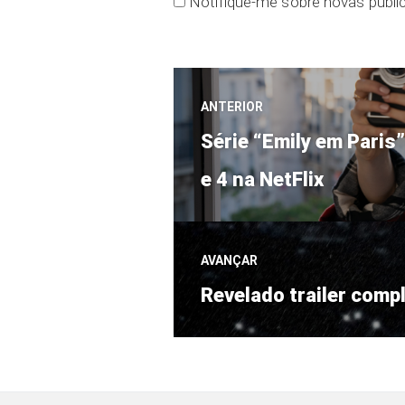
Notifique-me sobre novas public
Navegação
ANTERIOR
Post
de
Série “Emily em Paris
anterior:
e 4 na NetFlix
Post
AVANÇAR
Próximo
Revelado trailer comp
post: