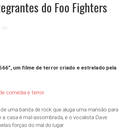
tegrantes do Foo Fighters
TV
ar
 666”, um filme de terror criado e estrelado pela
de comédia e terror
.
a de uma banda de rock que aluga uma mansão para
e a casa é mal-assombrada, e o vocalista Dave
las forças do mal do lugar.