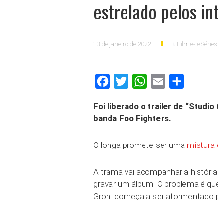
estrelado pelos in
13 de janeiro de 2022
Filmes e Séries
Facebook
Twitter
WhatsApp
Email
Compartilh
Foi liberado o trailer de “Studio
banda Foo Fighters.
O longa promete ser uma
mistura 
A trama vai acompanhar a históri
gravar um álbum. O problema é qu
Grohl começa a ser atormentado pe