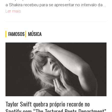
a Shakira recebeu para se apresentar no intervalo da …
Shakira recebeu cachê de quase 11 milhões de reais para cant
Ler mais
FAMOSOS
MÚSICA
Taylor Swift quebra próprio recorde no
Spotify com “The Tortured Poets Department”