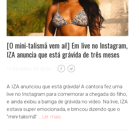
[O mini-talismã vem aí!] Em live no Instagram,
IZA anuncia que está grávida de três meses
15 DE ABRIL DE 2024
A IZA anunciou que está grávida! A cantora fez uma
live no Instagram para comemorar a chegada do filho,
e ainda exibiu a barriga de grávida no vídeo. Na live, IZA
estava super emocionada, e brincou dizendo que o
[O mini-talismã vem aí!] Em live no Insta
“mini-talismã” …
Ler mais