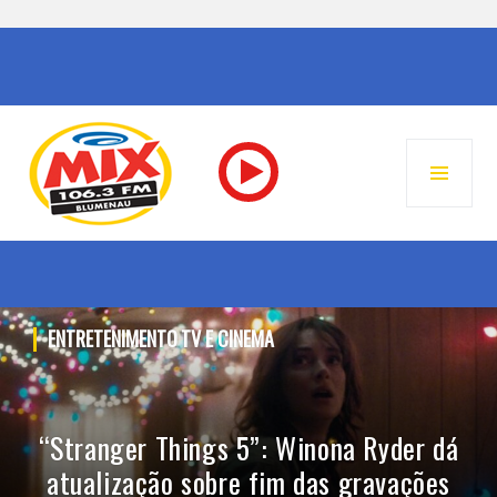
MENU
PRINC
RÁDIO MIX FM – BLUMENAU
Pular
para
o
conteúdo
ENTRETENIMENTO
TV E CINEMA
“Stranger Things 5”: Winona Ryder dá
atualização sobre fim das gravações