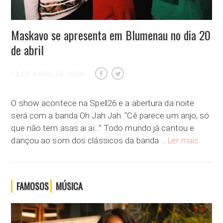
Maskavo se apresenta em Blumenau no dia 20
de abril
15 DE ABRIL DE 2024
O show acontece na Spell26 e a abertura da noite
será com a banda Oh Jah Jah. “Cê parece um anjo, só
que não tem asas ai ai…” Todo mundo já cantou e
Maskavo
dançou ao som dos clássicos da banda …
Ler mais
FAMOSOS
MÚSICA