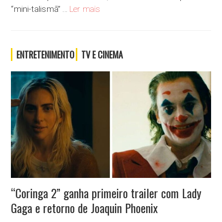
[O mini-talismã vem aí!] Em live no Insta
“mini-talismã” …
Ler mais
ENTRETENIMENTO
TV E CINEMA
“Coringa 2” ganha primeiro trailer com Lady
Gaga e retorno de Joaquin Phoenix