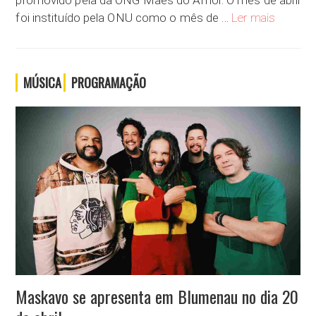
promovido pela da ONG Mães do Amor. O mês de abril
Autismo 
foi instituído pela ONU como o mês de …
Ler mais
MÚSICA
PROGRAMAÇÃO
Maskavo se apresenta em Blumenau no dia 20