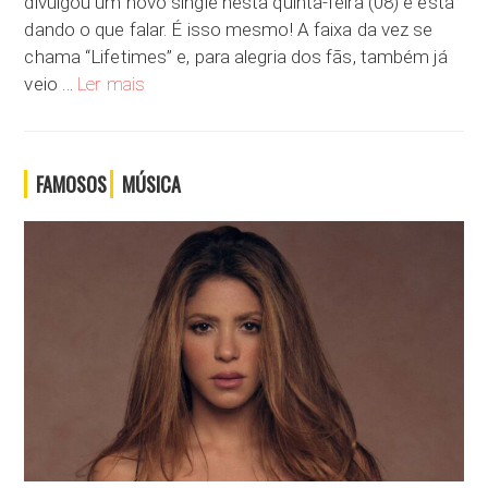
divulgou um novo single nesta quinta-feira (08) e está
dando o que falar. É isso mesmo! A faixa da vez se
chama “Lifetimes” e, para alegria dos fãs, também já
“Lifetimes”: Katy Perry aparece curtindo a vida em Ibiz
veio …
Ler mais
FAMOSOS
MÚSICA