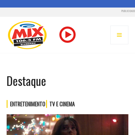
PUBLICIDADE
Pular
para
MENU
o
PRINC
conteúdo
RÁDIO MIX FM – BLUMENAU
Destaque
ENTRETENIMENTO
TV E CINEMA