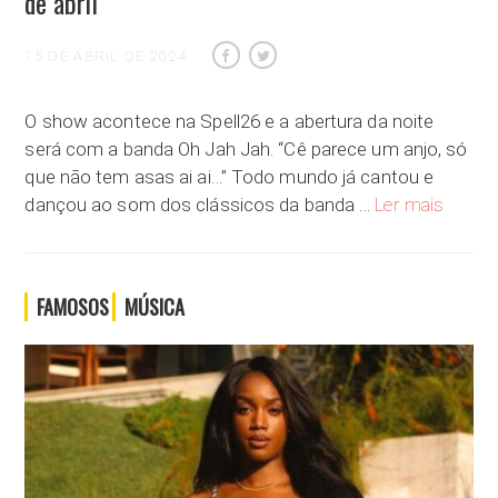
de abril
15 DE ABRIL DE 2024
O show acontece na Spell26 e a abertura da noite
será com a banda Oh Jah Jah. “Cê parece um anjo, só
que não tem asas ai ai…” Todo mundo já cantou e
Maskavo
dançou ao som dos clássicos da banda …
Ler mais
FAMOSOS
MÚSICA