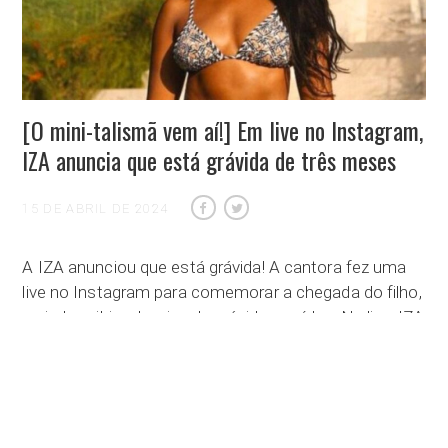
[O mini-talismã vem aí!] Em live no Instagram,
IZA anuncia que está grávida de três meses
15 DE ABRIL DE 2024
A IZA anunciou que está grávida! A cantora fez uma
live no Instagram para comemorar a chegada do filho,
e ainda exibiu a barriga de grávida no vídeo. Na live, IZA
estava super emocionada, e brincou dizendo que o
[O mini-talismã vem aí!] Em live no Insta
“mini-talismã” …
Ler mais