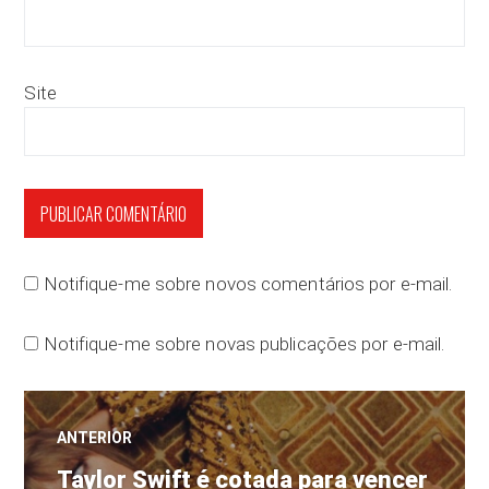
Site
Notifique-me sobre novos comentários por e-mail.
Notifique-me sobre novas publicações por e-mail.
Navegação
ANTERIOR
Post
Taylor Swift é cotada para vencer