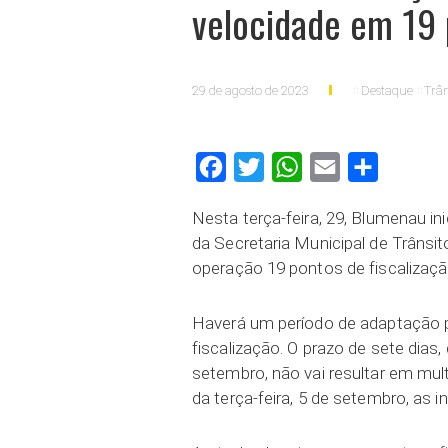
velocidade em 19 
29 de agosto de 2023
Destaque
Trân
Facebook
Twitter
WhatsApp
Email
Compartilh
Nesta terça-feira, 29, Blumenau ini
da Secretaria Municipal de Trâns
operação 19 pontos de fiscalizaçã
Haverá um período de adaptação p
fiscalização. O prazo de sete dias
setembro, não vai resultar em mult
da terça-feira, 5 de setembro, as 