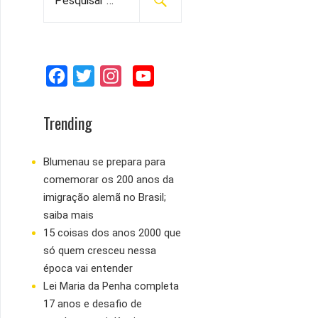
e
s
q
u
F
T
I
Y
i
s
a
w
n
o
a
c
i
s
u
Trending
r
e
t
t
T
p
b
t
a
u
Blumenau se prepara para
o
comemorar os 200 anos da
o
e
g
b
r
imigração alemã no Brasil;
:
o
r
r
e
saiba mais
k
a
15 coisas dos anos 2000 que
m
só quem cresceu nessa
época vai entender
Lei Maria da Penha completa
17 anos e desafio de