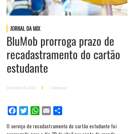
JORNAL DA MIX
BluMob prorroga prazo de
recadastramento do cartão
estudante
4 de abril de 2023
Destaque
Facebook
Twitter
WhatsApp
Email
Compartilhar
O serviço de recadastramento do cartão estudante foi