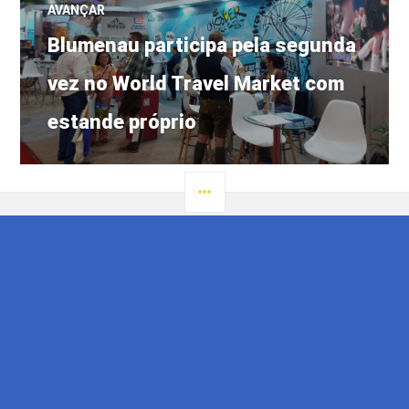
AVANÇAR
Próximo
Blumenau participa pela segunda
post:
vez no World Travel Market com
estande próprio
LATERAL