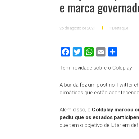
e marca governado
26 de agosto de 2021
Destaque
Facebook
Twitter
WhatsApp
Email
Compartilh
Tem novidade sobre o Coldplay.
A banda fez um post no Twitter 
climáticas que estão acontecendo
Além disso, o
Coldplay marcou oi
pediu que os estados participem
que tem o objetivo de lutar em def