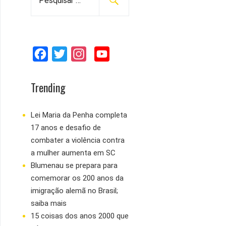
e
s
q
u
F
T
I
Y
i
s
a
w
n
o
a
c
i
s
u
Trending
r
e
t
t
T
p
b
t
a
u
Lei Maria da Penha completa
o
17 anos e desafio de
o
e
g
b
r
combater a violência contra
:
o
r
r
e
a mulher aumenta em SC
k
a
Blumenau se prepara para
m
comemorar os 200 anos da
imigração alemã no Brasil;
saiba mais
15 coisas dos anos 2000 que