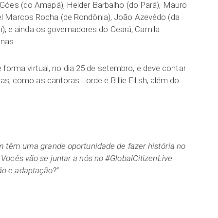
Góes (do Amapá), Helder Barbalho (do Pará), Mauro
l Marcos Rocha (de Rondônia), João Azevêdo (da
uí), e ainda os governadores do Ceará, Camila
nas.
e forma virtual, no dia 25 de setembro, e deve contar
as, como as cantoras Lorde e Billie Eilish, além do
m têm uma grande oportunidade de fazer história no
ocês vão se juntar a nós no #GlobalCitizenLive
o e adaptação?”.