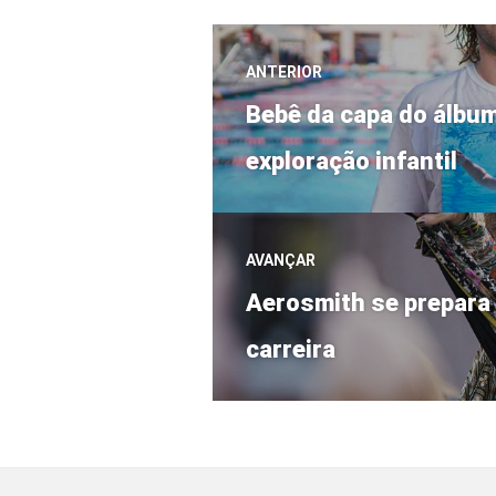
Navegação
ANTERIOR
Post
de
Bebê da capa do álbum
anterior:
exploração infantil
Post
AVANÇAR
Próximo
Aerosmith se prepara
post:
carreira