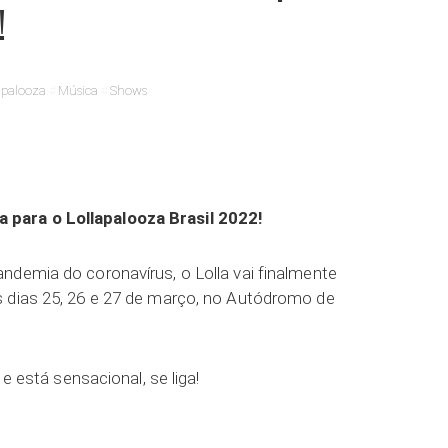
!
lapalooza
Música
Shows
ar
para o Lollapalooza Brasil 2022!
ndemia do coronavírus, o Lolla vai finalmente
s dias 25, 26 e 27 de março, no Autódromo de
 e está sensacional, se liga!