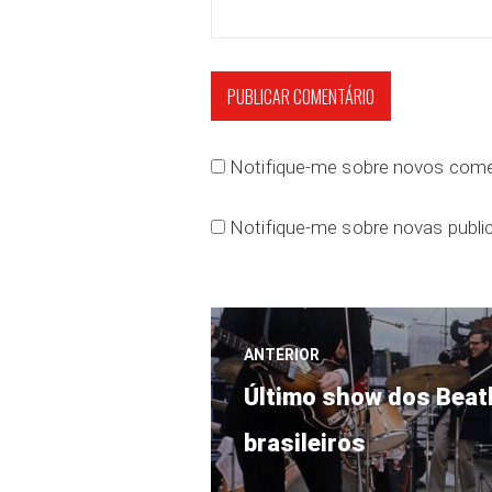
Notifique-me sobre novos comen
Notifique-me sobre novas public
Navegação
ANTERIOR
Post
de
Último show dos Beat
anterior:
brasileiros
Post