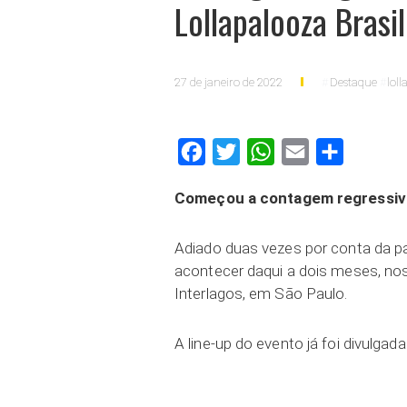
Lollapalooza Brasil
27 de janeiro de 2022
Destaque
lol
Facebook
Twitter
WhatsApp
Email
Compartilh
Começou a contagem regressiva 
Adiado duas vezes por conta da pa
acontecer daqui a dois meses, no
Interlagos, em São Paulo.
A line-up do evento já foi divulgada