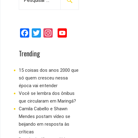
e
s
q
u
F
T
I
Y
i
s
a
w
n
o
a
c
i
s
u
Trending
r
e
t
t
T
p
b
t
a
u
15 coisas dos anos 2000 que
o
só quem cresceu nessa
o
e
g
b
r
época vai entender
:
o
r
r
e
Você se lembra dos ônibus
k
a
que circularam em Maringá?
m
Camila Cabello e Shawn
Mendes postam vídeo se
beijando em resposta às
críticas