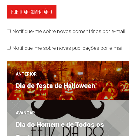
Notifique-me sobre novos comentários por e-mail.
Notifique-me sobre novas publicações por e-mail.
Navegação
ANTERIOR
Post
de
Dia de festa de Halloween
anterior:
Post
AVANÇAR
Próximo
Dia do Homem e de Todos os
post: