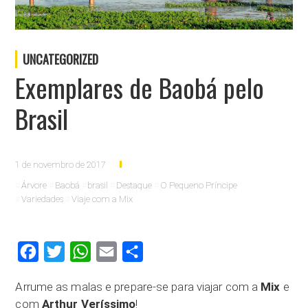
UNCATEGORIZED
Exemplares de Baobá pelo
Brasil
1 de novembro de 2017
Árvore
Baobá
brasil
Destaque
O Pequeno Príncipe
Variedades
Viaje com a Mix
Facebook
Twitter
WhatsApp
Email
Compartilhar
Arrume as malas e prepare-se para viajar com a
Mix
e
com
Arthur Veríssimo
!