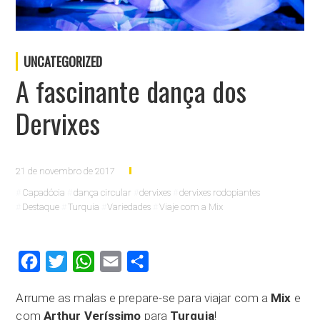
UNCATEGORIZED
A fascinante dança dos
Dervixes
21 de novembro de 2017
Capadócia
dança circular
dervixes
dervixes rodopiantes
Destaque
Turquia
Variedades
Viaje com a Mix
Facebook
Twitter
WhatsApp
Email
Compartilhar
Arrume as malas e prepare-se para viajar com a
Mix
e
com
Arthur Veríssimo
para
Turquia
!