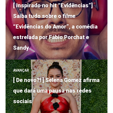
Post
de
[ Inspirado no hit “Evidências”]
anterior:
Saiba tudo sobre o filme
Post
“Evidências do Amor”, a comédia
estrelada por Fábio Porchat e
Sandy
AVANÇAR
Próximo
[ De novo?! ] Selena Gomez afirma
post:
que dará uma pausa nas redes
sociais