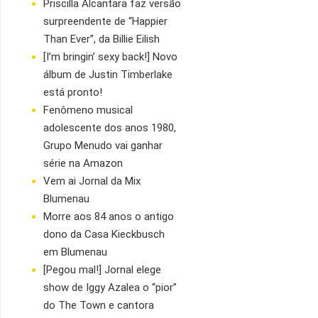
Priscilla Alcantara faz versão
surpreendente de “Happier
Than Ever”, da Billie Eilish
[I’m bringin’ sexy back!] Novo
álbum de Justin Timberlake
está pronto!
Fenômeno musical
adolescente dos anos 1980,
Grupo Menudo vai ganhar
série na Amazon
Vem ai Jornal da Mix
Blumenau
Morre aos 84 anos o antigo
dono da Casa Kieckbusch
em Blumenau
[Pegou mal!] Jornal elege
show de Iggy Azalea o “pior”
do The Town e cantora