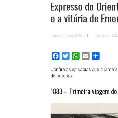
Expresso do Orien
e a vitória de Eme
4 de outubro de 2023
Destaque
MIX
Facebook
Twitter
WhatsApp
Email
Compartilh
Confira os episódios que chamar
de outubro:
1883 – Primeira viagem do 