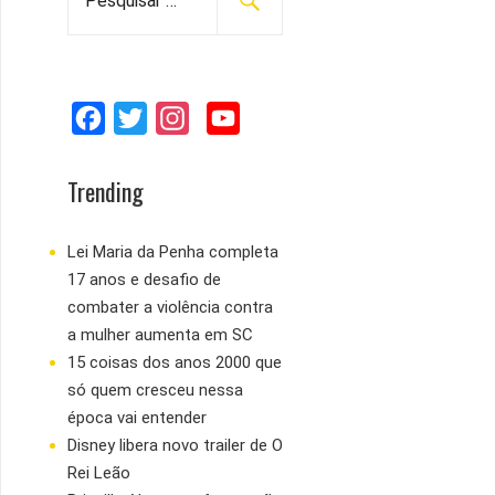
e
s
q
u
F
T
I
Y
i
s
a
w
n
o
a
c
i
s
u
Trending
r
e
t
t
T
p
b
t
a
u
Lei Maria da Penha completa
o
17 anos e desafio de
o
e
g
b
r
combater a violência contra
:
o
r
r
e
a mulher aumenta em SC
k
a
15 coisas dos anos 2000 que
m
só quem cresceu nessa
época vai entender
Disney libera novo trailer de O
Rei Leão