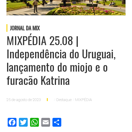
JORNAL DA MIX
MIXPÉDIA 25.08 |
Independência do Uruguai,
lançamento do miojo e o
furacão Katrina
25 de agosto de 2023
Destaque
MIXPÉDIA
Facebook
Twitter
WhatsApp
Email
Compartilhar