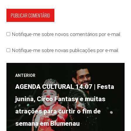
Notifique-me sobre novos comentários por e-mail.
Notifique-me sobre novas publicações por e-mail.
Navegação
ANTERIOR
Post
de
AGENDA CULTURAL 14.07 | Festa
anterior:
junina, Circo Fantasy e muitas
Post
atrações para curtir o fim de
semana em Blumenau