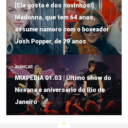
Post
de
[Ela gosta é dos novinhos!]
anterior:
Madonna, que tem 64 anos,
Post
assume namoro com o boxeador
Josh Popper, de 29 anos
AVANÇAR
Próximo
MIXPÉDIA 01.03 | Último show do
post:
Nirvana e aniversário do Rio de
Janeiro
LATERAL