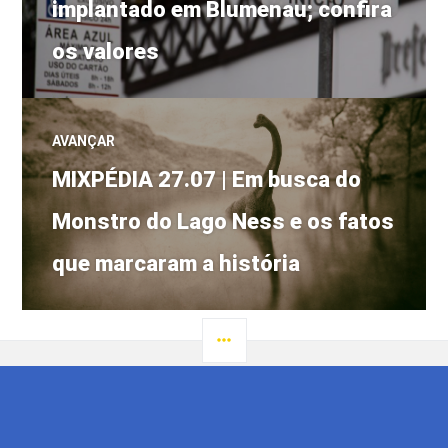
implantado em Blumenau; confira
os valores
AVANÇAR
Próximo
MIXPÉDIA 27.07 | Em busca do
post:
Monstro do Lago Ness e os fatos
que marcaram a história
LATERAL