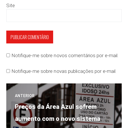
Site
Notifique-me sobre novos comentários por e-mail.
Notifique-me sobre novas publicações por e-mail.
Navegação
ANTERIOR
Post
de
Preços da Área Azul sofrem
anterior:
aumento com o novo sistema
Post