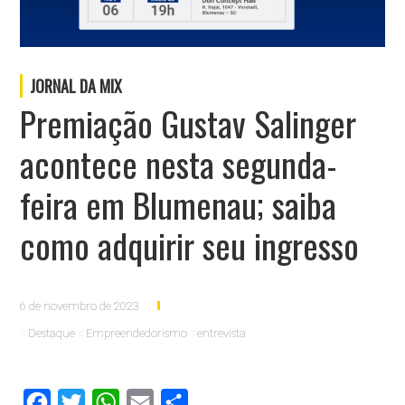
JORNAL DA MIX
Premiação Gustav Salinger
acontece nesta segunda-
feira em Blumenau; saiba
como adquirir seu ingresso
6 de novembro de 2023
Destaque
Empreendedorismo
entrevista
Facebook
Twitter
WhatsApp
Email
Compartilhar