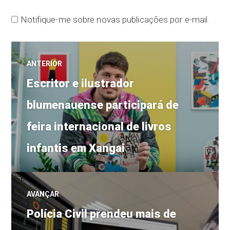
Notifique-me sobre novas publicações por e-mail.
Navegação
ANTERIOR
Post
de
Escritor e ilustrador
anterior:
blumenauense participará de
Post
feira internacional de livros
infantis em Xangai
AVANÇAR
Próximo
Polícia Civil prendeu mais de