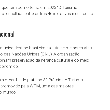
io, que tem como tema em 2023 “O Turismo
i escolhida entre outras 46 iniciativas inscritas na
acional
 único destino brasileiro na lista de melhores vilas
ão das Nações Unidas (ONU). A organização
binam preservação da herança cultural e do meio
conômico.
ém medalha de prata no 3º Prêmio de Turismo
, promovido pela WTM, uma das maiores
no mundo.
ar