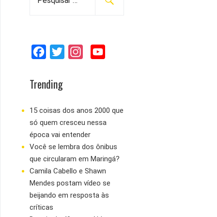
e
s
q
u
F
T
I
Y
i
s
a
w
n
o
a
c
i
s
u
Trending
r
e
t
t
T
p
b
t
a
u
15 coisas dos anos 2000 que
o
só quem cresceu nessa
o
e
g
b
r
época vai entender
:
o
r
r
e
Você se lembra dos ônibus
k
a
que circularam em Maringá?
m
Camila Cabello e Shawn
Mendes postam vídeo se
beijando em resposta às
críticas