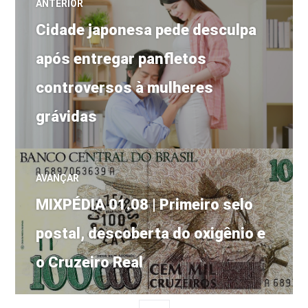
ANTERIOR
Post
de
Cidade japonesa pede desculpa
anterior:
após entregar panfletos
Post
controversos à mulheres
grávidas
AVANÇAR
Próximo
MIXPÉDIA 01.08 | Primeiro selo
post:
postal, descoberta do oxigênio e
o Cruzeiro Real