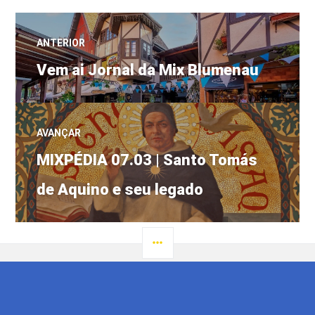
Navegação
ANTERIOR
Post
de
Vem ai Jornal da Mix Blumenau
anterior:
Post
AVANÇAR
Próximo
MIXPÉDIA 07.03 | Santo Tomás
post:
de Aquino e seu legado
LATERAL