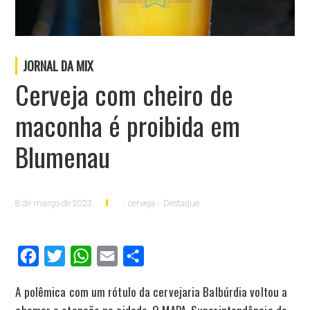
JORNAL DA MIX
Cerveja com cheiro de
maconha é proibida em
Blumenau
8 de março de 2023
cerveja
Destaque
Facebook
Twitter
WhatsApp
Email
Compartilhar
A polêmica com um rótulo da cervejaria Balbúrdia voltou a