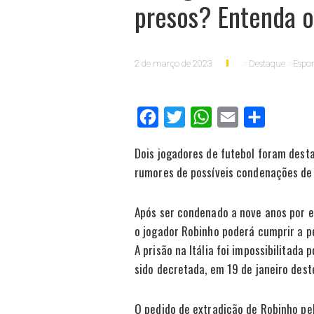
presos? Entenda o
2 de março de 2023
Destaque
Espor
Facebook
Twitter
WhatsApp
Email
Compartilh
Dois jogadores de futebol foram desta
rumores de possíveis condenações de 
Após ser condenado a nove anos por es
o jogador Robinho poderá cumprir a pe
A prisão na Itália foi impossibilitada
sido decretada, em 19 de janeiro des
O pedido de extradição de Robinho pel