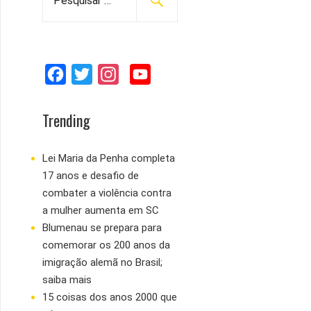
e
s
q
u
F
T
I
Y
i
s
a
w
n
o
a
c
i
s
u
Trending
r
e
t
t
T
p
b
t
a
u
Lei Maria da Penha completa
o
17 anos e desafio de
o
e
g
b
r
combater a violência contra
:
o
r
r
e
a mulher aumenta em SC
k
a
Blumenau se prepara para
m
comemorar os 200 anos da
imigração alemã no Brasil;
saiba mais
15 coisas dos anos 2000 que