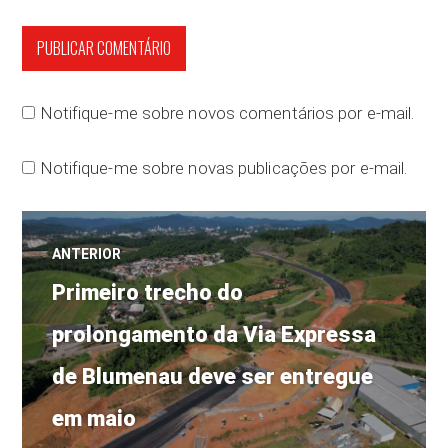
Notifique-me sobre novos comentários por e-mail.
Notifique-me sobre novas publicações por e-mail.
Navegação
ANTERIOR
Post
de
Primeiro trecho do
anterior:
prolongamento da Via Expressa
Post
de Blumenau deve ser entregue
em maio