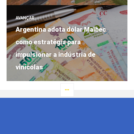
AVANÇAR
Próximo
Argentina adota dólar Malbec
post:
como estratégia para
impulsionar a indústria de
vinícolas
LATERAL