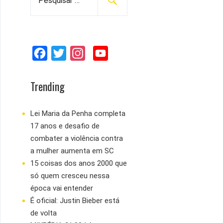
e
s
q
u
F
T
I
Y
i
s
a
w
n
o
a
c
i
s
u
Trending
r
e
t
t
T
p
b
t
a
u
Lei Maria da Penha completa
o
17 anos e desafio de
o
e
g
b
r
combater a violência contra
:
o
r
r
e
a mulher aumenta em SC
k
a
15 coisas dos anos 2000 que
m
só quem cresceu nessa
época vai entender
É oficial: Justin Bieber está
de volta