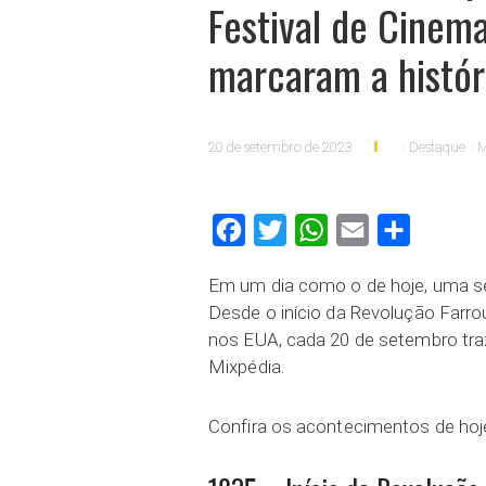
Festival de Cinem
marcaram a histór
20 de setembro de 2023
Destaque
M
Facebook
Twitter
WhatsApp
Email
Compartilh
Em um dia como o de hoje, uma sér
Desde o início da Revolução Farrou
nos EUA, cada 20 de setembro traz
Mixpédia.
Confira os acontecimentos de hoj