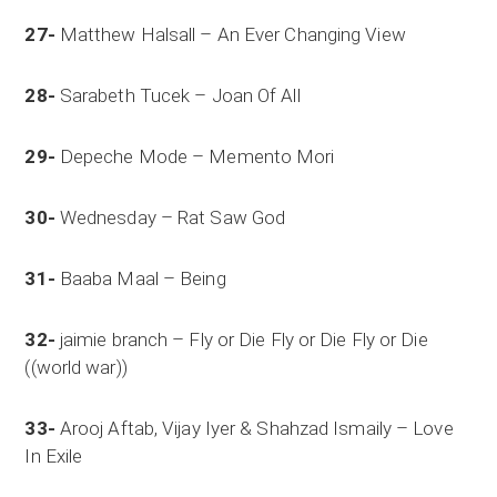
27-
Matthew Halsall – An Ever Changing View
28-
Sarabeth Tucek – Joan Of All
29-
Depeche Mode – Memento Mori
30-
Wednesday – Rat Saw God
31-
Baaba Maal – Being
32-
jaimie branch – Fly or Die Fly or Die Fly or Die
((world war))
33-
Arooj Aftab, Vijay Iyer & Shahzad Ismaily – Love
In Exile