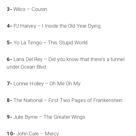
3-
Wilco – Cousin
4-
PJ Harvey – I Inside the Old Year Dying
5-
Yo La Tengo – This Stupid World
6-
Lana Del Rey – Did you know that there’s a tunnel
under Ocean Blvd
7-
Lonnie Holley – Oh Me Oh My
8-
The National – First Two Pages of Frankenstein
9-
Julie Byrne – The Greater Wings
10-
John Cale – Mercy