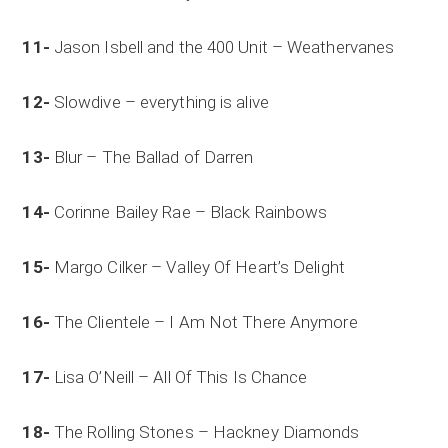
11-
Jason Isbell and the 400 Unit – Weathervanes
12-
Slowdive – everything is alive
13-
Blur – The Ballad of Darren
14-
Corinne Bailey Rae – Black Rainbows
15-
Margo Cilker – Valley Of Heart’s Delight
16-
The Clientele – I Am Not There Anymore
17-
Lisa O’Neill – All Of This Is Chance
18-
The Rolling Stones – Hackney Diamonds