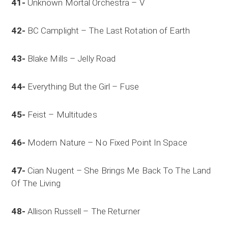
41-
Unknown Mortal Orchestra – V
42-
BC Camplight – The Last Rotation of Earth
43-
Blake Mills – Jelly Road
44-
Everything But the Girl – Fuse
45-
Feist – Multitudes
46-
Modern Nature – No Fixed Point In Space
47-
Cian Nugent – She Brings Me Back To The Land
Of The Living
48-
Allison Russell – The Returner