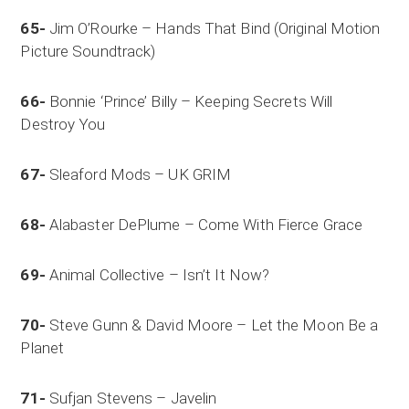
65-
Jim O’Rourke – Hands That Bind (Original Motion
Picture Soundtrack)
66-
Bonnie ‘Prince’ Billy – Keeping Secrets Will
Destroy You
67-
Sleaford Mods – UK GRIM
68-
Alabaster DePlume – Come With Fierce Grace
69-
Animal Collective – Isn’t It Now?
70-
Steve Gunn & David Moore – Let the Moon Be a
Planet
71-
Sufjan Stevens – Javelin