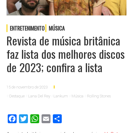
ENTRETENIMENTO
MÚSICA
Revista de música britânica
faz lista dos melhores discos
de 2023; confira a lista
15 de novembro de 2023
Destaque
Lana Del Rey
Lankum
Música
Rolling Stones
Facebook
Twitter
WhatsApp
Email
Compartilhar