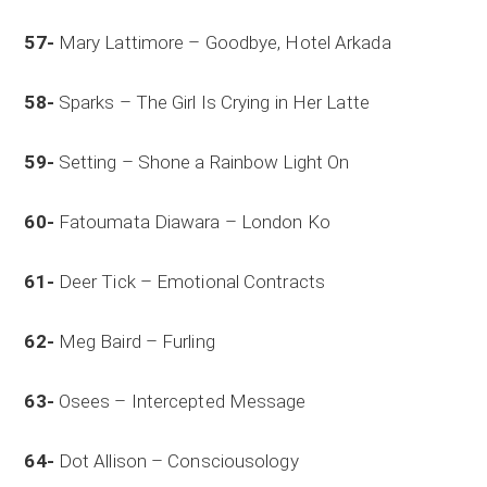
57-
Mary Lattimore – Goodbye, Hotel Arkada
58-
Sparks – The Girl Is Crying in Her Latte
59-
Setting – Shone a Rainbow Light On
60-
Fatoumata Diawara – London Ko
61-
Deer Tick – Emotional Contracts
62-
Meg Baird – Furling
63-
Osees – Intercepted Message
64-
Dot Allison – Consciousology