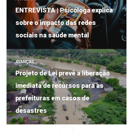
Post
de
ENTREVISTA | Psicóloga explica
anterior:
sobre o impacto das redes
Post
sociais na saúde mental
AVANÇAR
Próximo
Projeto de Lei prevê a liberação
post:
imediata de recursos para as
prefeituras em casos de
desastres
LATERAL