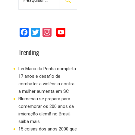
e
s
q
u
F
T
I
Y
i
s
a
w
n
o
a
c
i
s
u
Trending
r
e
t
t
T
p
b
t
a
u
Lei Maria da Penha completa
o
17 anos e desafio de
o
e
g
b
r
combater a violência contra
:
o
r
r
e
a mulher aumenta em SC
k
a
Blumenau se prepara para
m
comemorar os 200 anos da
imigração alemã no Brasil;
saiba mais
15 coisas dos anos 2000 que