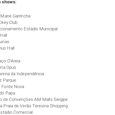
s shows:
B Mané Garrincha
ckey Club
acionamento Estádio Municipal
Hall
Dunas
us Hall
l
aço D’Areia
rena Opus
Arena da Independência
nz Parque
a Fonte Nova
 do Papa
ro de Convenções AM Malls Sergipe
a Praia de Verão Teresina Shopping
Estádio Comercial