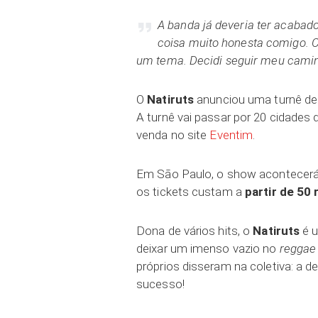
A banda já deveria ter acabad
coisa muito honesta comigo. 
um tema. Decidi seguir meu caminh
O
Natiruts
anunciou uma turnê de
A turnê vai passar por 20 cidades 
venda no site
Eventim
.
Em São Paulo, o show acontecerá
os tickets custam a
partir de 50 
Dona de vários hits, o
Natiruts
é 
deixar um imenso vazio no
reggae
próprios disseram na coletiva: a 
sucesso!