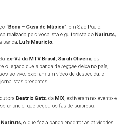
ar
ço “
Bona – Casa de Música”
, em São Paulo,
 realizada pelo vocalista e guitarrista do
Natiruts
,
da banda,
Luís Mauricio.
ela
ex-VJ da MTV Brasil,
Sarah Oliveira
, os
re o legado que a banda de
reggae
deixa no país,
os ao vivo, exibiram um vídeo de despedida, e
ornalistas presentes.
odutora
Beatriz Gatz
, da
MIX
, estiveram no evento e
se anúncio, que pegou os fãs de surpresa.
o
Natiruts
, o que fez a banda encerrar as atividades