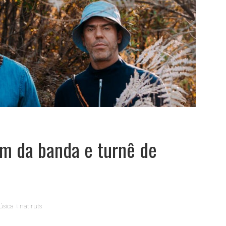
im da banda e turnê de
úsica
natiruts