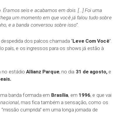
o. Éramos seis e acabamos em dois. […] Foi uma
Chega um momento em que você já falou tudo sobre
o, e a banda conversou sobre isso”.
 despedida dos palcos chamada “
Leve Com Você
”.
do país, e os ingressos para os shows já estão à
 no estádio
Allianz Parque
, no dia
31 de agosto,
e
reais.
uma banda formada em
Brasília
, em
1996
, e que vai
 nacional
, mas fica também a sensação, como os
de “missão cumprida” em uma longa jornada de