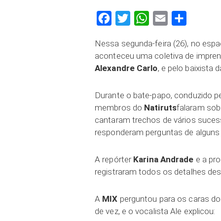
Facebook
Twitter
WhatsApp
Email
Compartilh
Nessa segunda-feira (26), no espa
aconteceu uma coletiva de imprensa
Alexandre Carlo
, e pelo baixista 
Durante o bate-papo, conduzido p
membros do
Natiruts
falaram sob
cantaram trechos de vários sucess
responderam perguntas de alguns j
A repórter
Karina Andrade
e a pr
registraram todos os detalhes des
A
MIX
perguntou para os caras d
de vez, e o vocalista Ale explicou: