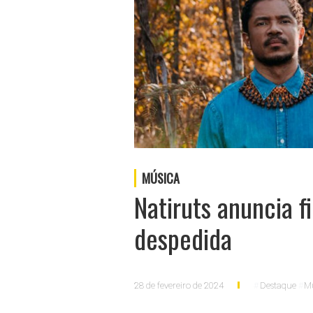
MÚSICA
Natiruts anuncia f
despedida
28 de fevereiro de 2024
Destaque
M