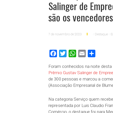
Salinger de Empr
são os vencedores
7 de novembro de 2023
Destaque
E
Facebook
Twitter
WhatsApp
Email
Compartilh
Foram conhecidos na noite desta 
Prêmio Gustav Salinger de Empre
de 300 pessoas e marcou a comem
(Associação Empresarial de Blume
Na categoria Serviço quem recebeu
representada por Luis Claudio Fran
Comércio, o destaque foi para Me