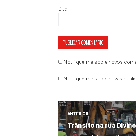
Site
Notifique-me sobre novos comen
Notifique-me sobre novas public
Navegação
ANTERIOR
Post
de
Trânsito na rua Divinó