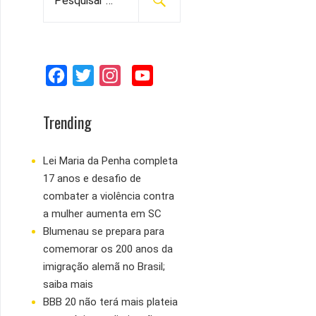
e
s
q
u
F
T
I
Y
i
s
a
w
n
o
a
c
i
s
u
Trending
r
e
t
t
T
p
b
t
a
u
Lei Maria da Penha completa
o
17 anos e desafio de
o
e
g
b
r
combater a violência contra
:
o
r
r
e
a mulher aumenta em SC
k
a
Blumenau se prepara para
m
comemorar os 200 anos da
imigração alemã no Brasil;
saiba mais
BBB 20 não terá mais plateia